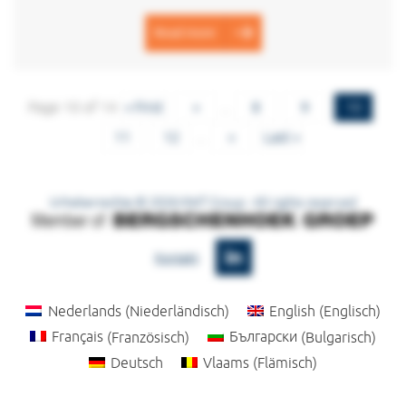
Read more
Page 10 of 14
« First
«
...
8
9
10
11
12
...
»
Last »
Urheberrechte © 2026 KWT Group - All rights reserved
LinkedIn
Kontakt
Nederlands
(
Niederländisch
)
English
(
Englisch
)
Français
(
Französisch
)
Български
(
Bulgarisch
)
Deutsch
Vlaams
(
Flämisch
)