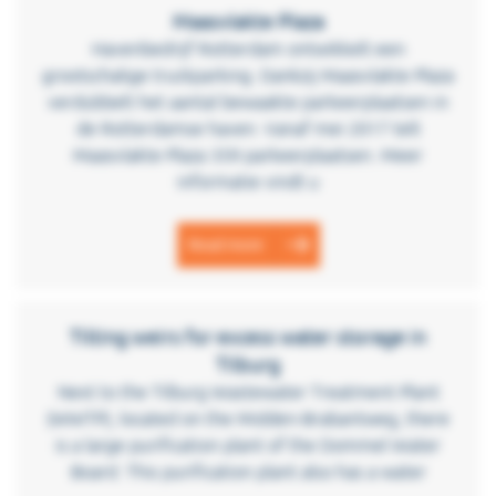
Maasvlakte Plaza
Havenbedrijf Rotterdam ontwikkelt een
grootschalige truckparking. Dankzij Maasvlakte Plaza
verdubbelt het aantal bewaakte parkeerplaatsen in
de Rotterdamse haven. Vanaf mei 2017 telt
Maasvlakte Plaza 359 parkeerplaatsen. Meer
informatie vindt u
Read more
Tilting weirs for excess water storage in
Tilburg
Next to the Tilburg Wastewater Treatment Plant
(WWTP), located on the Midden-Brabantweg, there
is a large purification plant of the Dommel Water
Board. This purification plant also has a water