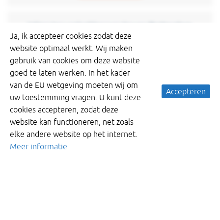
Inline terugslagkleppen haven Rotterdam
Ja, ik accepteer cookies zodat deze
KWT heeft in opdracht van Duikbedrijf W. Smit B.V.
website optimaal werkt. Wij maken
voor Port of Rotterdam drie Wastop
gebruik van cookies om deze website
terugslagkleppen met een diameter van Ø1200mm
goed te laten werken. In het kader
mogen leveren op de Maasvlakte van Rotterdam. De
van de EU wetgeving moeten wij om
terugslagkleppen
Accepteren
uw toestemming vragen. U kunt deze
cookies accepteren, zodat deze
Read more
website kan functioneren, net zoals
elke andere website op het internet.
Meer informatie
Maasvlakte Plaza
Havenbedrijf Rotterdam ontwikkelt een
grootschalige truckparking. Dankzij Maasvlakte Plaza
verdubbelt het aantal bewaakte parkeerplaatsen in
de Rotterdamse haven. Vanaf mei 2017 telt
Maasvlakte Plaza 359 parkeerplaatsen. Meer