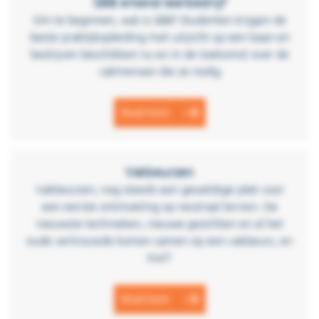
SBB erkend leerbedrijf
Om te beginnen, wat is SBB? Studenten krijgen de
beste praktijkopleiding met uitzicht op een baan en
bedrijven beschikken nu en in de toekomst over de
vakmensen die ze nodig
Read more
Vakbeurzen
Vakbeurzen, nog steeds een geweldige plek voor
een eerste ontmoeting op neutraal terrein. De
nieuwste technieken, nieuwe gezichten en al het
oude vertrouwde komen samen op een vakbeurs, en
KWT
Read more