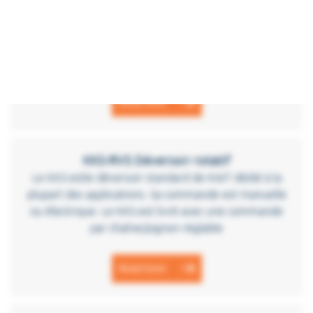
liefert ein komplettes Produktsortiment für die
Oberflächen- und Abwasserkontrolle. Im Mittelpunkt
stehen dabei die Vorgaben des Kunden. Wir stehen
für qualitativ hochwertige und
Read more
KKS-RVS Déversoir rotatif
Le KKS estle déversoir standard de KWT dédié à la
plupart des applications. Sa commande est manuelle
ou électrique. Le KKS est livré avec une commande
par chaîne/pignon réglable
Read more