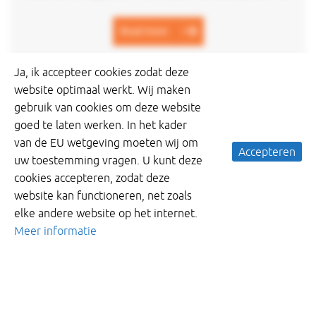
Read more
Ja, ik accepteer cookies zodat deze
KWT KKS-PE kantelstuwen geplaatst in
website optimaal werkt. Wij maken
Duitsland
gebruik van cookies om deze website
Project Hamburg – eigenaar: “Behörde für Umwelt,
goed te laten werken. In het kader
Klima, Energie und Agrarwirtschaft (BUKEA)” Dit zijn
van de EU wetgeving moeten wij om
Accepteren
compensatie gebieden, doorgaans voor dier- en
uw toestemming vragen. U kunt deze
plantensoorten (flora en fauna) die behoefte hebben
cookies accepteren, zodat deze
aan natte natuurgebieden.
website kan functioneren, net zoals
elke andere website op het internet.
Meer informatie
Read more
KWT KKS-PE kantelstuwen geplaatst in
Duitsland