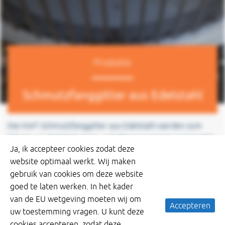
Produkte
Schmutzfanggitter aus Edelstahl
Die KWT Schmutzfanggitter aus Edelstahl werden zum
Schutz von Rohrleitungen und Absperrorganen eingesetzt.
Ja, ik accepteer cookies zodat deze
Natürliche Einflüsse wie Baumstämme, Äste und Streu
website optimaal werkt. Wij maken
beschädigen nicht nur die Leitungen und Absperrorgane,
gebruik van cookies om deze website
sondern führen auch zu Verstopfungen und damit zu einer
goed te laten werken. In het kader
eingeschränkten Funktionalität.
van de EU wetgeving moeten wij om
Accepteren
uw toestemming vragen. U kunt deze
Hierbei stehen sowohl runde als auch rechteckige
cookies accepteren, zodat deze