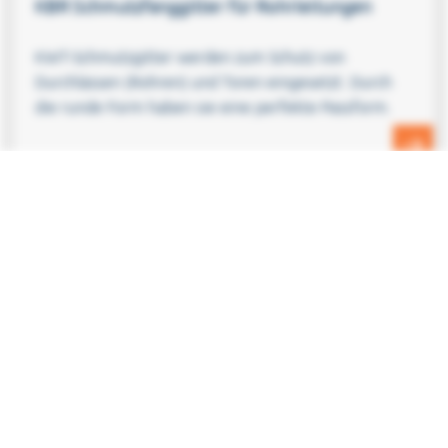
KBR Schmutzfanggitter für Rohrleitungen
KWT-Schmutzgitter werden zum Schutz von
Durchlässen (Rohren) und Toren eingesetzt. Durch
die runde Form haben sie eine perfekte Passform.
Urheberrechte © 2026 KWT Group - All rights reserved
LinkedIn
Kontakt
Nederlands
(
Niederländisch
)
English
(
Englisch
)
Français
(
Französisch
)
Български
(
Bulgarisch
)
Deutsch
Vlaams
(
Flämisch
)