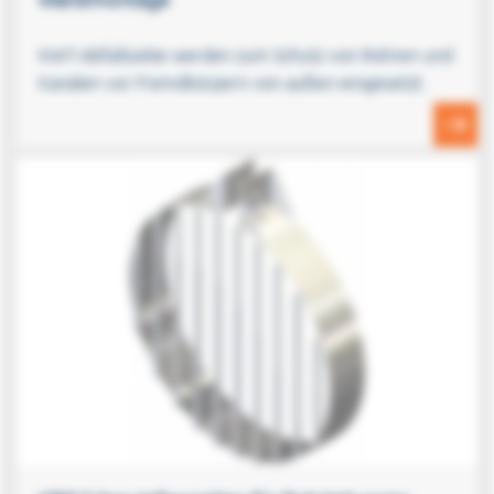
KWT-Abfallsiebe werden zum Schutz von Rohren und
Kanälen vor Fremdkörpern von außen eingesetzt.